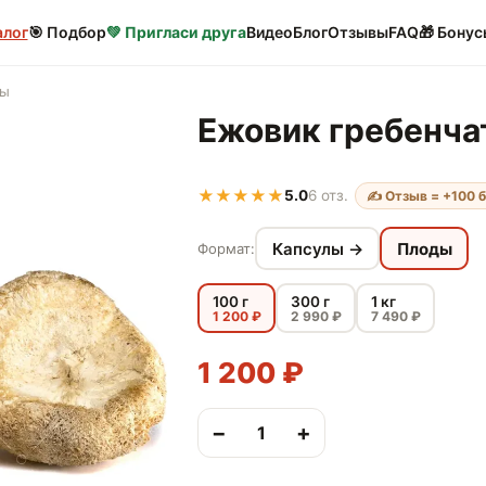
алог
🎯 Подбор
💚 Пригласи друга
Видео
Блог
Отзывы
FAQ
🎁 Бонус
ды
Ежовик гребенч
★
★
★
★
★
5.0
6 отз.
✍️ Отзыв = +100 
Капсулы →
Плоды
Формат:
100 г
300 г
1 кг
1 200 ₽
2 990 ₽
7 490 ₽
1 200 ₽
−
+
1