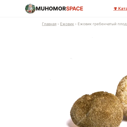
MUHOMOR
SPACE
🍄 Кат
Главная
›
Ежовик
›
Ежовик гребенчатый пло