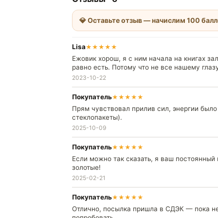
💎 Оставьте отзыв — начислим 100 бал
Lisa
★
★
★
★
★
Ежовик хорош, я с ним начала на книгах за
равно есть. Потому что не все нашему глаз
2023-10-22
Покупатель
★
★
★
★
★
Прям чувствовал прилив сил, энергии было
стеклопакеты).
2025-10-09
Покупатель
★
★
★
★
★
Если можно так сказать, я ваш постоянный 
золотые!
2025-02-21
Покупатель
★
★
★
★
★
Отлично, посылка пришла в СДЭК — пока не 
попробовать.