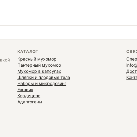
КАТАЛОГ
СВЯ
Красный мухомор
Опер
авкой
Пантерный мухомор
info
Мухомор в капсулах
Дост
Шляпки и плодовые тела
Конт
Наборы и микродозинг
Ежовик
Кордицепс
Адаптогены