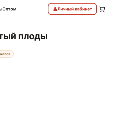
👤
ы
Оптом
Личный
кабинет
атый плоды
баллов