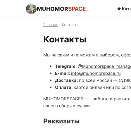
MUHOMOR
SPACE
🍄 Кат
Главная
›
Контакты
Контакты
Мы на связи и поможем с выбором, офо
Telegram:
@Muhomorspace_manag
E-mail:
info@muhomorspace.ru
Доставка:
по всей России — СДЭК
Оплата:
картой онлайн или по со
MUHOMORSPACE® — грибные и раститель
своего сбора и сушки.
Реквизиты