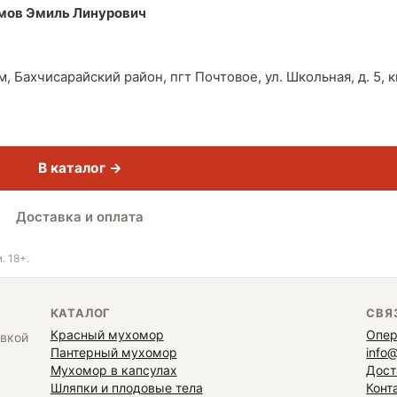
мов Эмиль Линурович
 Бахчисарайский район, пгт Почтовое, ул. Школьная, д. 5, к
В каталог →
Доставка и оплата
. 18+.
КАТАЛОГ
СВЯ
Красный мухомор
Опер
авкой
Пантерный мухомор
info
Мухомор в капсулах
Дост
Шляпки и плодовые тела
Конт