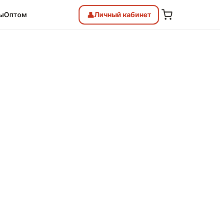
👤
ы
Оптом
Личный
кабинет