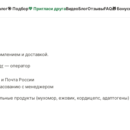
алог
🎯 Подбор
💚 Пригласи друга
Видео
Блог
Отзывы
FAQ
🎁 Бонус
рмлением и доставкой.
er
— оператор
 и Почта России
гласованию с менеджером
ные продукты (мухомор, ежовик, кордицепс, адаптогены)