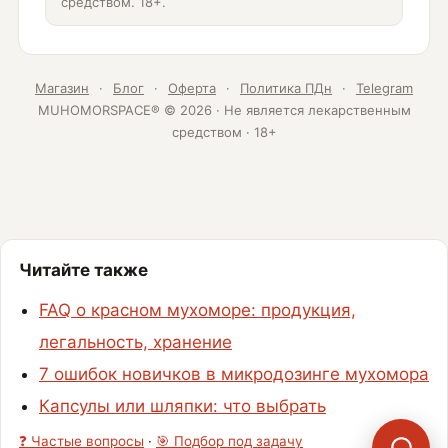
средством. 18+.
Магазин
·
Блог
·
Оферта
·
Политика ПДн
·
Telegram
MUHOMORSPACE® © 2026 · Не является лекарственным
средством · 18+
Читайте также
FAQ о красном мухоморе: продукция,
легальность, хранение
7 ошибок новичков в микродозинге мухомора
Капсулы или шляпки: что выбрать
❓ Частые вопросы
·
🎯 Подбор под задачу